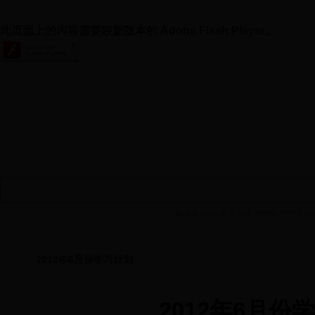
此页面上的内容需要较新版本的 Adobe Flash Player。
首 页
延津组工
党建工作
干部工作
人才工作
·延津县2017年公开选拔科级干部笔试成绩
2012年6月份学习计划
2012年6月份